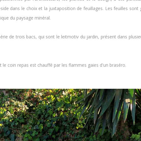
side dans le choix et la juxtaposition de feuillages. Les feuilles son
dique du paysage minéral.
e de trois bacs, qui sont le leitmotiv du jardin, présent dans plusieu
t le coin repas est chauffé par les flammes gaies d'un braséro.